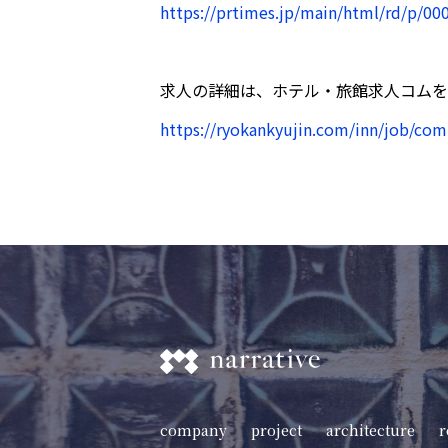
https://prtimes.jp/main/html/rd/p/0
求人の詳細は、ホテル・旅館求人コムを
https://ryokankyujin.com/inn/job/co
company
project
architecture
r