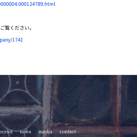
00000004.000124789.html
ご覧ください。
mpany/1741
ecruit
news
media
contact