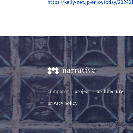
https://kelly-net.jp/enjoytoday/2024
company
project
architecture
r
privacy policy