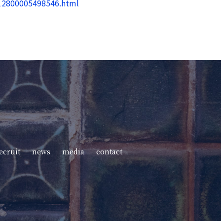
012800005498546.html
ecruit
news
media
contact