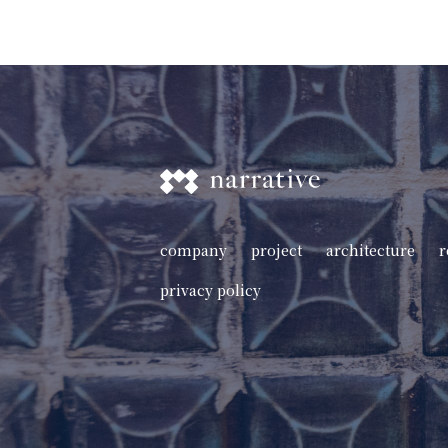
company
project
architecture
r
privacy policy