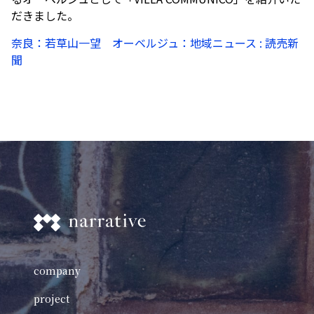
だきました。
奈良：若草山一望 オーベルジュ：地域ニュース : 読売新
聞
company
project