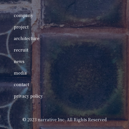
company
project
architecture
recruit
news
media
contact
privacy policy
©️ 2023 narrative Inc. All Rights Reserved