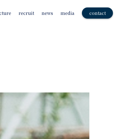
cture
recruit
news
media
contact