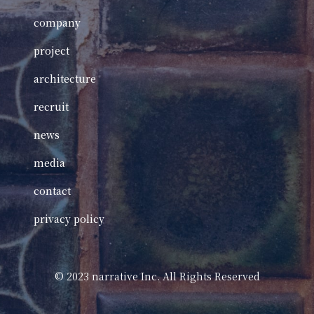
company
project
architecture
recruit
news
media
contact
privacy policy
©️ 2023 narrative Inc. All Rights Reserved