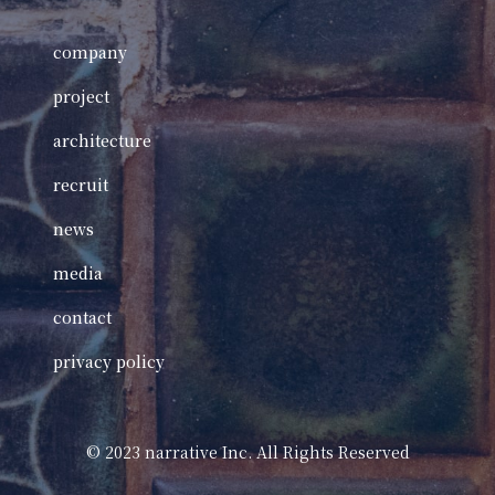
company
project
architecture
recruit
news
media
contact
privacy policy
©️ 2023 narrative Inc. All Rights Reserved