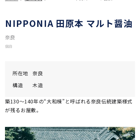
NIPPONIA 田原本 マルト醤油
奈良
宿泊
所在地
奈良
構造
木造
築130〜140年の“⼤和棟”と呼ばれる奈良伝統建築様式
が残るお屋敷。