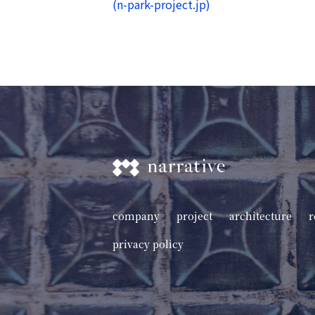
(n-park-project.jp)
company
project
architecture
r
privacy policy