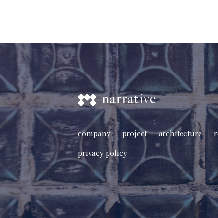
company
project
architecture
r
privacy policy