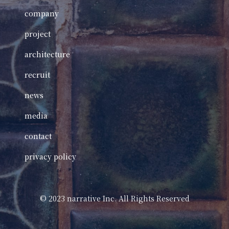
company
project
architecture
recruit
news
media
contact
privacy policy
©️ 2023 narrative Inc. All Rights Reserved