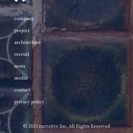
company
project
architecture
recruit
news
media
contact
privacy policy
©️ 2023 narrative Inc. All Rights Reserved