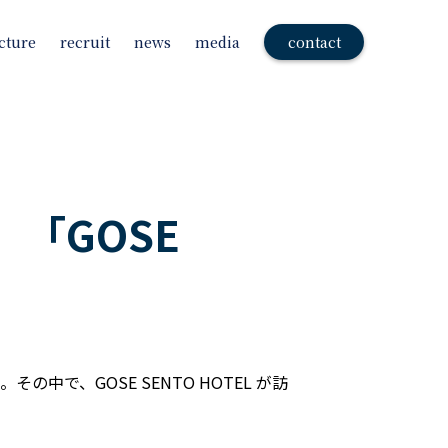
cture
recruit
news
media
contact
「GOSE
、GOSE SENTO HOTEL が訪