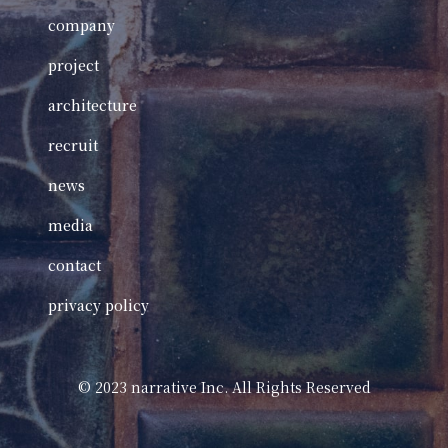
company
project
architecture
recruit
news
media
contact
privacy policy
©️ 2023 narrative Inc. All Rights Reserved