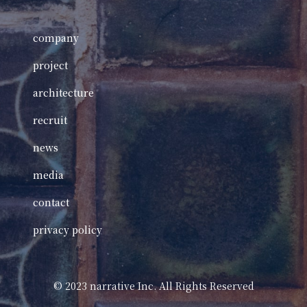
company
project
architecture
recruit
news
media
contact
privacy policy
©️ 2023 narrative Inc. All Rights Reserved