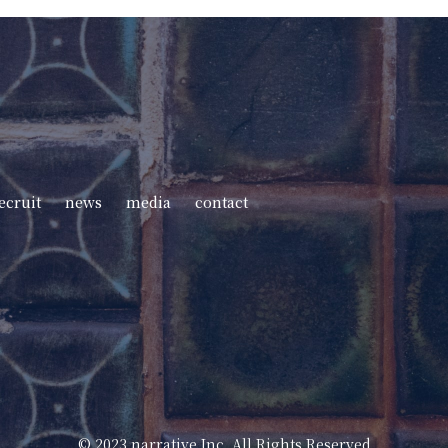
ecruit
news
media
contact
©️ 2023 narrative Inc. All Rights Reserved