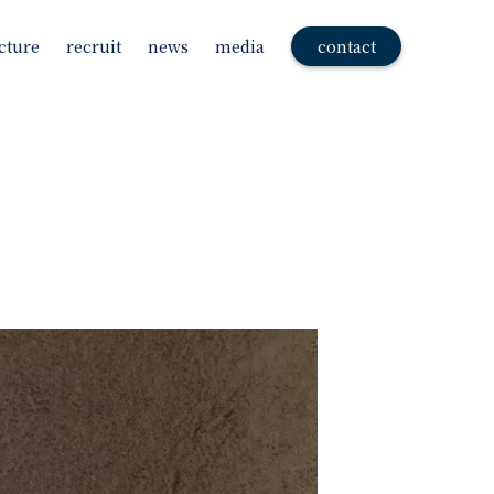
cture
recruit
news
media
contact