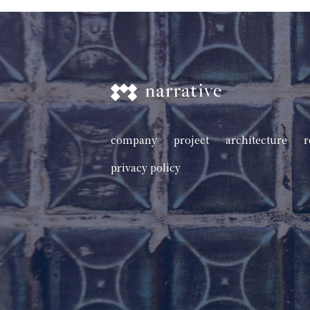
company
project
architecture
r
privacy policy